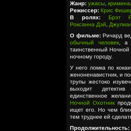
Жанр:
ужасы
,
кримина
Режиссер:
Крис Фише
В ролях:
Брэт Р
Роксанна Дэй
,
Джулиан
О фильме:
Ричард ве
обычный человек
, а
таинственный Ночной 
ночному городу.
У него ломка по кока
женоненавистник, и по
трупы жестоко изуве
выходит детектив
единственное желани
Ночной Охотник
продо
ищет его. Но чем бли
тем труднее ей сдела
Продолжительность: