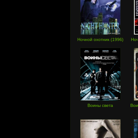
Ночной охотник (1996)
Ноч
Воины света
Вои