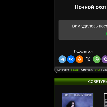
Ночной охот
Вам удалось пос
Поделиться:
Категория:
Ужасы
| Смотрели:
6426
| До
СОВЕТУЕ