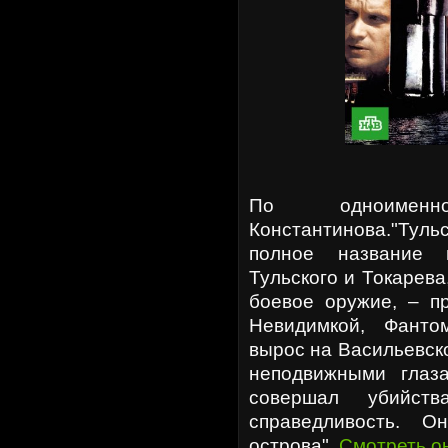
По одноимен
Константинова."Туль
полное название 
Тульского и Токарева
боевое оружие, – пр
Невидимкой, Фанто
вырос на Васильевско
неподвижными глаз
совершал убийст
справедливость. О
острова".
Смотреть о