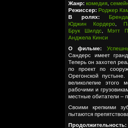
Жанр:
комедия
,
семей
Режиссер:
Роджер Ка
В ролях:
Бренд
Юджин Кордеро
,
П
Брук Шилдс
,
Мэтт П
Анджела Кинси
О фильме:
Успешн
Сандерс имеет гран
Теперь он захотел ре
по проект по соору
Орегонской пустыне. 
великолепие этого м
рабочими и грузовика
местные обитатели – 
Своими крепкими з
пытаются препятствова
Продолжительность: