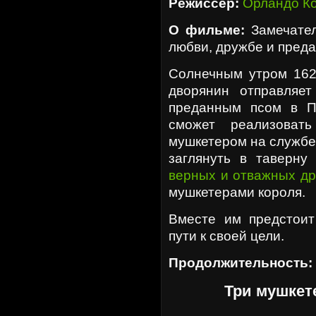
Режиссер:
Орландо К
О фильме:
Замечател
любви, дружбе и преда
Солнечным утром 162
дворянин отправляе
преданным псом в П
сможет реализоват
мушкетером на службе
заглянуть в таверн
верных и отважных др
мушкетерами короля.
Вместе им предстоит
пути к своей цели.
Продолжительность:
Три мушкет