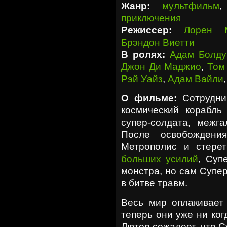
Жанр:
мультфильм
приключения
Режиссер:
Лорен М
Брэндон Виетти
В ролях:
Адам Болду
Джон Ди Маджио
,
Том
Рэй Уайз
,
Адам Вайли
О фильме:
Сотрудник
космический корабль
супер-солдата, межга
После освобождени
Метрополис и стере
больших усилий
, Суп
монстра, но сам Супе
в битве травм.
Весь мир оплакивает 
теперь они уже ни ког
Лютор сожалеет, что С