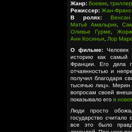
Жанр:
боевик
,
триллер
Режиссер:
Жан-Франс
В ролях:
Венсан
Матьё Амальрик
,
Са
Оливье Гурме
,
Жорж
Анн Косиньи
,
Лор Мар
О фильме:
Человек 
историю как самый 
Франции. Его дела 
отчаянностью и непр
получил благодаря св
тысячью лиц». Мерин 
вопросам своей внешн
показывало его
в ново
Люди просто обожа
государство считало 
все это было правд
легендой. Про него р