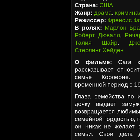
Страна:
США
Жанр:
драма
,
кримина
Режиссер:
Френсис Ф
В ролях:
Марлон Бра
Роберт Дювалл
,
Рича
Талия Шайр
,
Дж
Стерлинг Хейден
О фильме:
Сага кр
рассказывает относи
семье Корлеоне. 
временной период с 19
Глава семейства по 
дочку выдает заму
возвращается любимы
семейной гордостью, 
он никак не желает 
семьи. Свои дела 