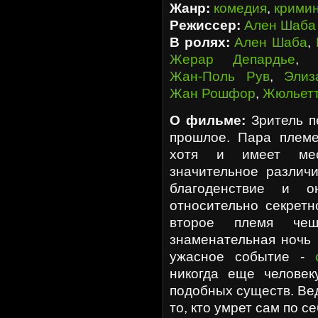
Жанр:
комедия
,
крими
Режиссер:
Ален Шаба
В ролях:
Ален Шаба
,
Жерар Депардье
,
Жан-Поль Рув
,
Элиз
Жан Рошфор
,
Жюльетт
О фильме:
Зритель п
прошлое. Пара племе
хотя и имеет ме
значительное различ
благоденствие и о
относительно секретн
второе племя чеш
знаменательная ночь 
ужасное событие -
никогда еще человек
подобных существ. Вед
то, кто умрет сам по с