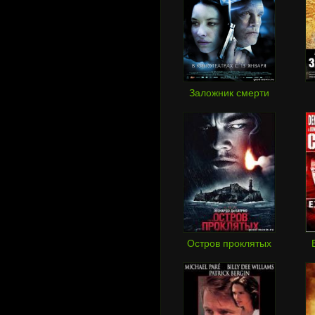
Заложник смерти
Остров проклятых