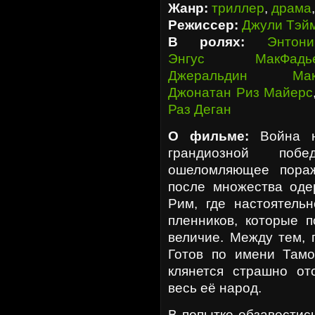
Жанр:
триллер
,
драма
Режиссер:
Джули Тэй
В ролях:
Энтон
Энгус МакФадь
Джеральдин Мак
Джонатан Риз Майерс
Раз Деган
О фильме:
Война н
грандиозной побе
ошеломляющее пораж
после множества оде
Рим, где настоятельн
пленников, которые п
величие. Между тем, 
Готов по имени Тамо
клянется страшно от
весь её народ.
В попытке обзавестис