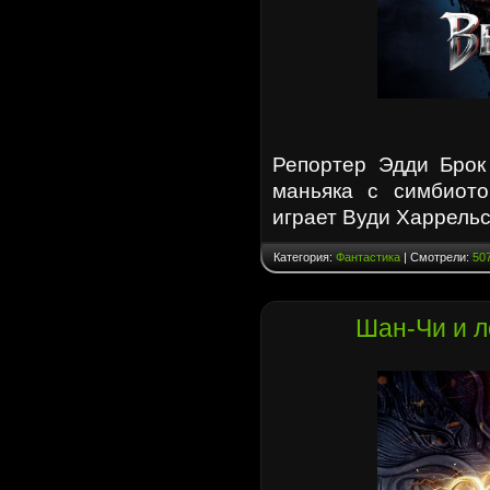
Репортер Эдди Брок
маньяка с симбиото
играет Вуди Харрель
Категория:
Фантастика
| Смотрели:
50
Шан-Чи и л