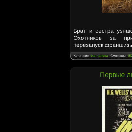
Брат и сестра узнаю
Охотников за прив
перезапуск франшиз
Категория:
Фантастика
| Смотрели:
45
Первые лю