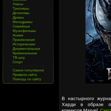
Ужасы
Триллеры
Детективы
Драмы
Мелодрамы
Семейные
Мультфильмы
Аниме
Приключения
Исторические
Документальные
Криминальные
ТВ-шоу
Спорт
Самое популярное
Правила сайта
Помощь по сайту
В настырного журна
Харди в образе об
комиксов Marvel.
Смот