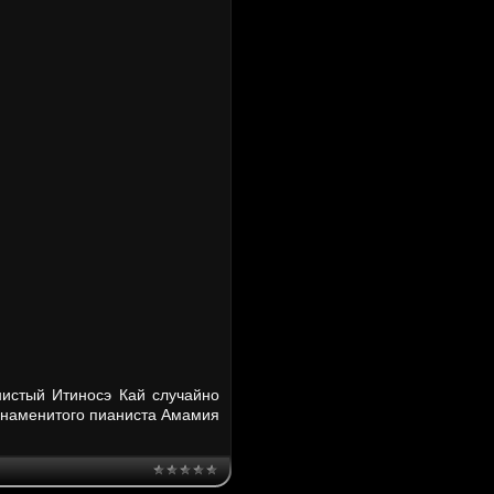
нистый Итиносэ Кай случайно
 знаменитого пианиста Амамия