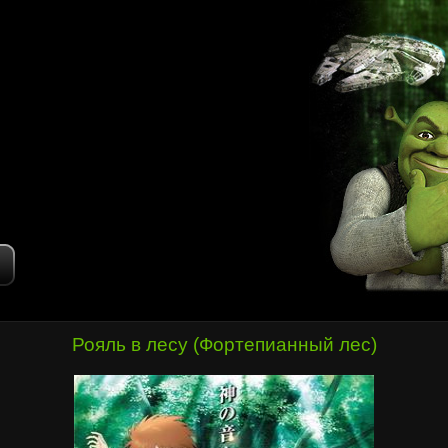
Рояль в лесу (Фортепианный лес)