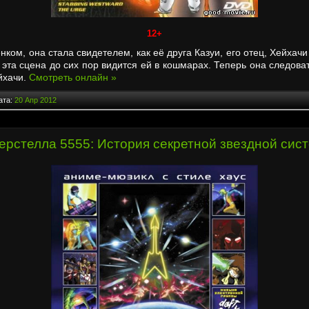
12+
ком, она стала свидетелем, как её друга Казуи, его отец, Хейхач
о эта сцена до сих пор видится ей в кошмарах. Теперь она следов
йхачи.
Смотреть онлайн »
ата:
20 Апр 2012
ерстелла 5555: История секретной звездной сис