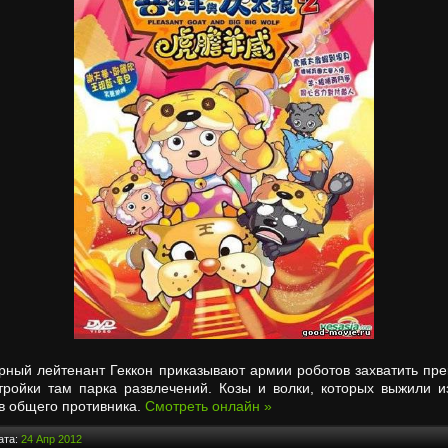
арный лейтенант Геккон приказывают армии роботов захватить пр
тройки там парка развлечений. Козы и волки, которых выжили 
в общего противника.
Смотреть онлайн »
ата:
24 Апр 2012