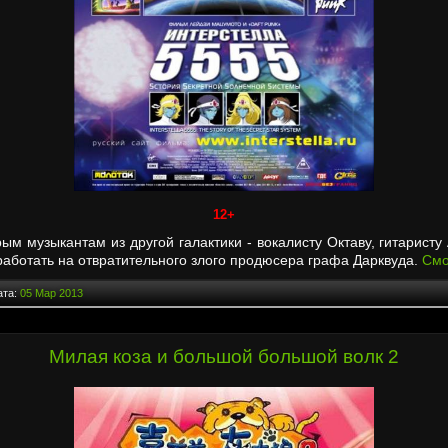
12+
рым музыкантам из другой галактики - вокалисту Октаву, гитаристу
работать на отвратительного злого продюсера графа Дарквуда.
Смо
ата:
05 Мар 2013
Милая коза и большой большой волк 2