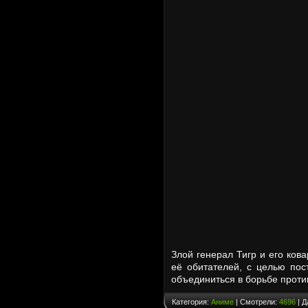
Злой генерал Тигр и его ков
её обитателей, с целью пос
объединиться в борьбе проти
Категория:
Аниме
| Смотрели:
4696
| Д