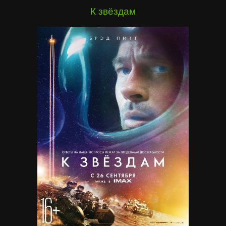
К звёздам